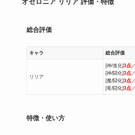
オセロニア リリア 評価・特徴
総合評価
キャラ
総合評価
[神/進化]
3点
[神/闘化]
3点
リリア
[魔/闘化]
3点
[竜/闘化]
3点
特徴・使い方