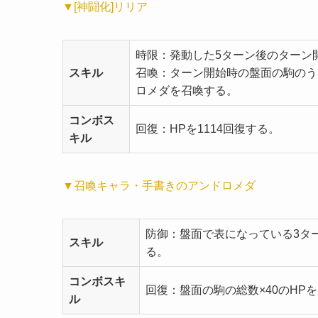
▼[神闘化]リリア
時限：発動した5ターン後のターン
スキル
召喚：ターン開始時の盤面の駒のう
ロメダを召喚する。
コンボス
回復：HPを1114回復する。
キル
▼召喚キャラ・手書きのアンドロメダ
防御：盤面で表になっている3タ
スキル
る。
コンボスキ
回復：盤面の駒の総数×40のHP
ル