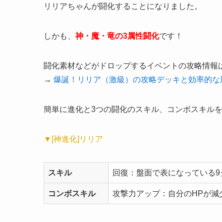
リリアちゃんが闘化することになりました。
しかも、
神・魔・竜の3属性闘化
です！
闘化素材などがドロップするイベントの攻略情報
→
爆誕！リリア（激級）の攻略デッキと効率的な
簡単に進化と3つの闘化のスキル、コンボスキル
▼[神進化]リリア
スキル
回復：盤面で表になっている9
コンボスキル
攻撃力アップ：自分のHPが減