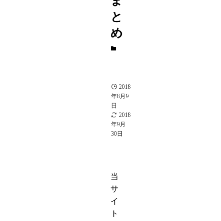
ま
と
め
ガ
チ
ャ
評
価
2018
年8月9
日
2018
年9月
30日
当
サ
イ
ト