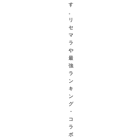
す
。
リ
セ
マ
ラ
や
最
強
ラ
ン
キ
ン
グ
・
コ
ラ
ボ