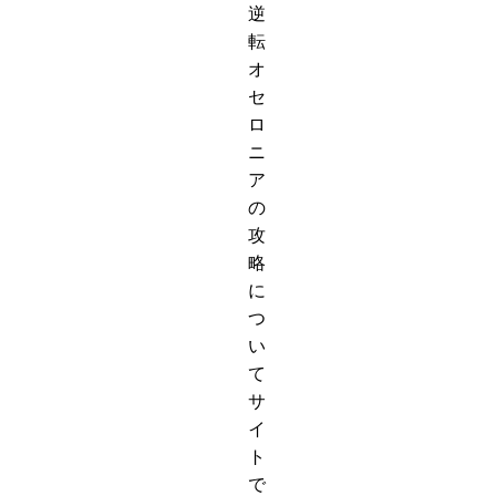
逆
転
オ
セ
ロ
ニ
ア
の
攻
略
に
つ
い
て
サ
イ
ト
で