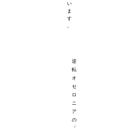
い
ま
す
。
逆
転
オ
セ
ロ
ニ
ア
の
「