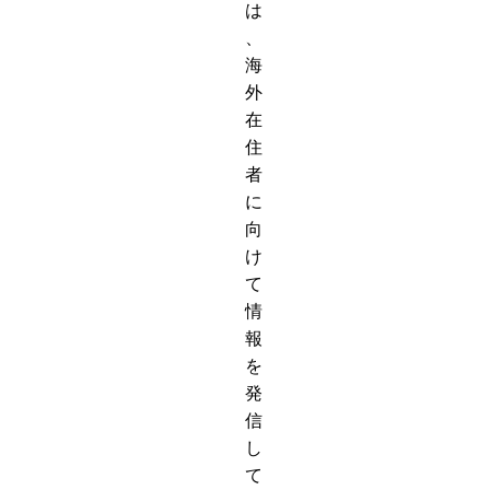
は
、
海
外
在
住
者
に
向
け
て
情
報
を
発
信
し
て