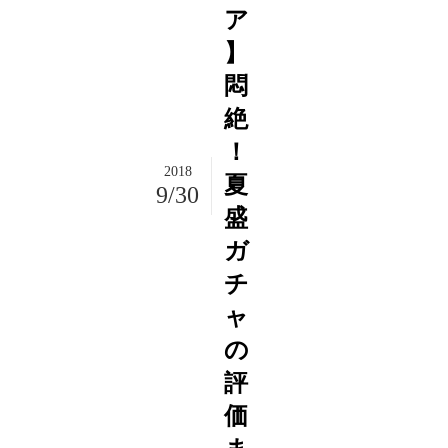
ア
】
悶
絶
！
2018
夏
9/30
盛
ガ
チ
ャ
の
評
価