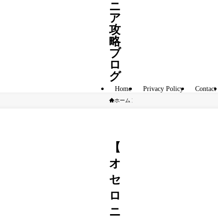
ニ
ア
攻
略
ブ
ロ
グ
Home
Privacy Policy
Contact
ホーム
ガチャ評価
【
オ
セ
ロ
ニ