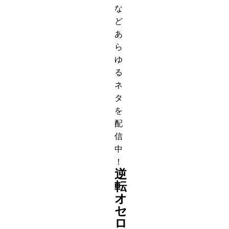
な
ど
あ
ら
ゆ
る
ネ
タ
を
配
信
中
！
逆
転
オ
セ
ロ