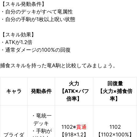
【スキル発動条件】
・自分のデッキがすべて竜属性
・自分の手駒が1枚以上呪い状態
【スキル効果】
・ATKが1.2倍
・通常ダメージの100%の回復
捕食スキルを持った竜A駒と比較してみましょう。
火力
回復量
キャラ
発動条件
【ATK×バフ
【火力×捕食倍
倍率】
率】
・竜統一
デッキ
1102※
貫通
1102
・手駒が
【918×1.2】
【1102×100%】
ブライダ