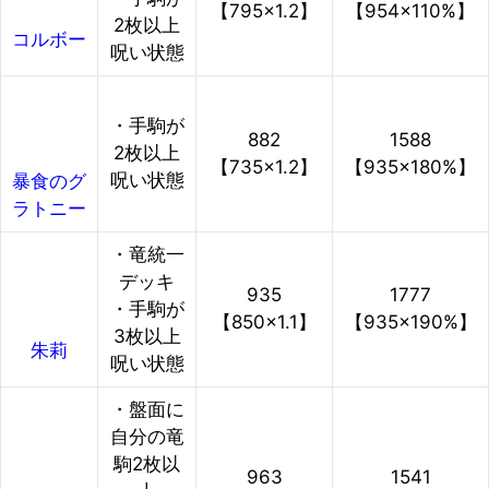
【795×1.2】
【954×110%】
2枚以上
コルボー
呪い状態
・手駒が
882
1588
2枚以上
【735×1.2】
【935×180%】
呪い状態
暴食のグ
ラトニー
・竜統一
デッキ
935
1777
・手駒が
【850×1.1】
【935×190%】
3枚以上
朱莉
呪い状態
・盤面に
自分の竜
駒2枚以
963
1541