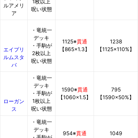
1枚以上
ルアメリ
呪い状態
ア
・竜統一
デッキ
1125※
貫通
1238
・手駒が
【865×1.3】
【1125×110%】
エイプリ
2枚以上
ルムスタ
呪い状態
バ
・竜統一
デッキ
1590※
貫通
795
・手駒が
【1060×1.5】
【1590×50%】
1枚以上
ローガン
呪い状態
ス
・竜統一
デッキ
954※
貫通
1049
・手駒が