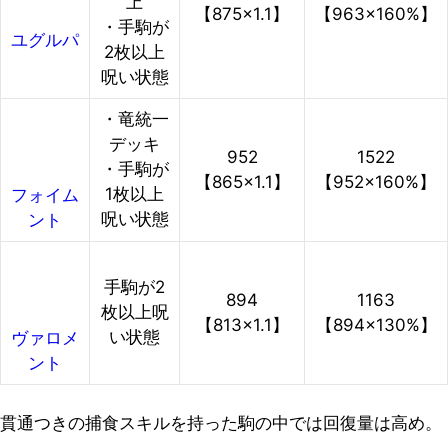
上
【875×1.1】
【963×160%】
・手駒が
ユグルパ
2枚以上
呪い状態
・竜統一
デッキ
952
1522
・手駒が
【865×1.1】
【952×160%】
1枚以上
フォイム
呪い状態
ント
手駒が2
894
1163
枚以上呪
【813×1.1】
【894×130%】
い状態
ヴァロメ
ント
貫通つきの捕食スキルを持った駒の中では回復量は高め。