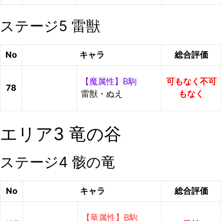
ステージ5 雷獣
No
キャラ
総合評価
【魔属性】B駒
可もなく不可
78
雷獣・ぬえ
もなく
エリア3 竜の谷
ステージ4 骸の竜
No
キャラ
総合評価
【竜属性】B駒