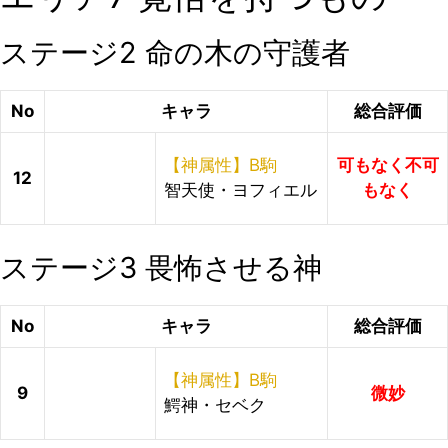
ステージ2 命の木の守護者
No
キャラ
総合評価
【神属性】B駒
可もなく不可
12
智天使・ヨフィエル
もなく
ステージ3 畏怖させる神
No
キャラ
総合評価
【神属性】B駒
9
微妙
鰐神・セベク