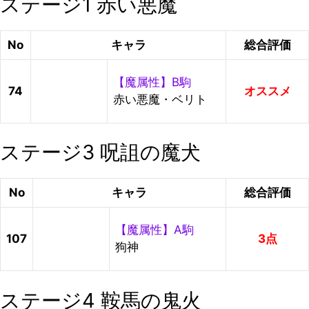
ステージ1 赤い悪魔
No
キャラ
総合評価
【魔属性】B駒
74
オススメ
赤い悪魔・ベリト
ステージ3 呪詛の魔犬
No
キャラ
総合評価
【魔属性】A駒
107
3点
狗神
ステージ4 鞍馬の鬼火