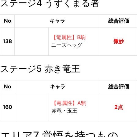
ステージ4 うずくまる者
No
キャラ
総合評価
【竜属性】B駒
138
微妙
ニーズヘッグ
ステージ5 赤き竜王
No
キャラ
総合評価
【竜属性】A駒
160
2点
赤竜・玉王
エリア7 覚悟を持つもの