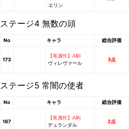
エリン
ステージ4 無数の頭
No
キャラ
総合評価
【竜属性】A駒
173
3点
ヴィレヴァール
ステージ5 常闇の使者
No
キャラ
総合評価
【竜属性】A駒
167
2点
デュランダル