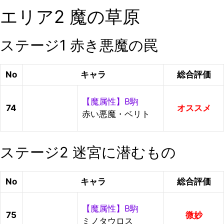
エリア2 魔の草原
ステージ1 赤き悪魔の罠
No
キャラ
総合評価
【魔属性】B駒
74
オススメ
赤い悪魔・ベリト
ステージ2 迷宮に潜むもの
No
キャラ
総合評価
【魔属性】B駒
75
微妙
ミノタウロス