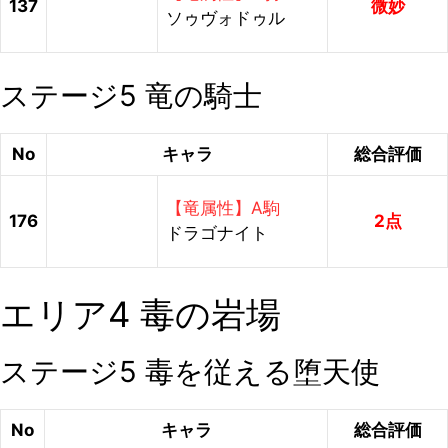
137
微妙
ソゥヴォドゥル
ステージ5 竜の騎士
No
キャラ
総合評価
【竜属性】A駒
176
2点
ドラゴナイト
エリア4 毒の岩場
ステージ5 毒を従える堕天使
No
キャラ
総合評価