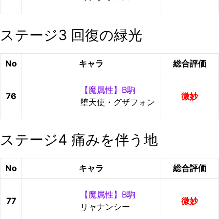
ステージ3 回復の緑光
No
キャラ
総合評価
【魔属性】B駒
76
微妙
堕天使・グザフォン
ステージ4 痛みを伴う地
No
キャラ
総合評価
【魔属性】B駒
77
微妙
リャナンシー