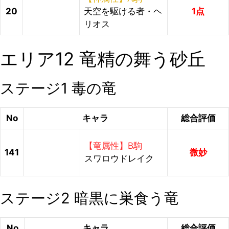
20
天空を駆ける者・ヘ
1点
リオス
エリア12 竜精の舞う砂丘
ステージ1 毒の竜
No
キャラ
総合評価
【竜属性】B駒
141
微妙
スワロウドレイク
ステージ2 暗黒に巣食う竜
No
キャラ
総合評価