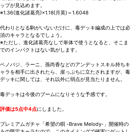
ップが見込めます。
※1.36(進化諸葛亮)×1.18(月英)＝1.6048
代わりとなる駒がいないだけに、毒デッキ編成の上では必
須のキャラとなるでしょう。
※ただし、進化諸葛亮なしで単体で使うとなると、そこま
でのインパクトはない気がします。
ベノバジ、ラーニ、孫尚香などのアンデットスキル持ちキ
ャラを相手に出されたら、崖っぷちに立たされますが、毒
デッキに関しては、それ以外に弱点が見当たりません。
毒デッキは今後のブームになりそうな予感です。
評価は5点中4点
にしました。
プレミアムガチャ「希望の唄 -Brave Melody-」開催時の
みの限定キャラなので、このタイミングで確実にゲットし