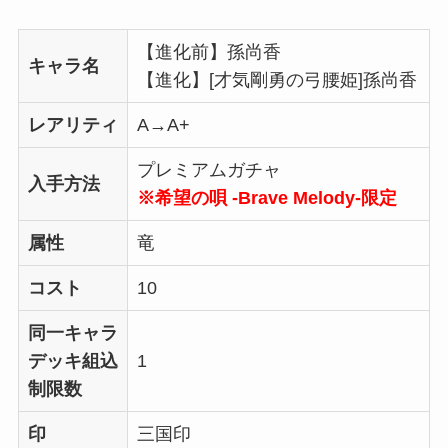
【進化前】孫尚香
キャラ名
【進化】[才気剛勇の弓腰姫]孫尚香
レアリティ
A→A+
プレミアムガチャ
入手方法
※希望の唄 -Brave Melody-限定
属性
竜
コスト
10
同一キャラ
デッキ組込
1
制限数
印
三国印