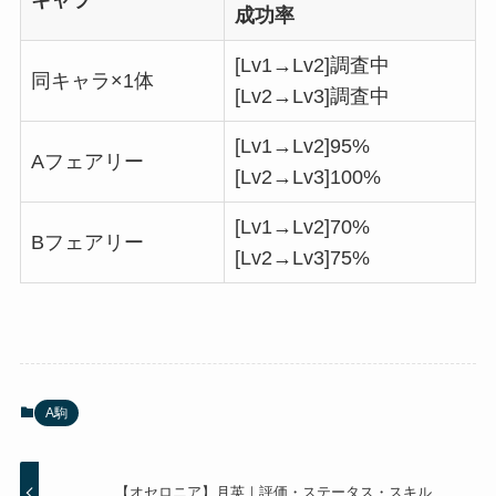
キャラ
成功率
[Lv1→Lv2]調査中
同キャラ×1体
[Lv2→Lv3]調査中
[Lv1→Lv2]95%
Aフェアリー
[Lv2→Lv3]100%
[Lv1→Lv2]70%
Bフェアリー
[Lv2→Lv3]75%
A駒
【オセロニア】月英｜評価・ステータス・スキル