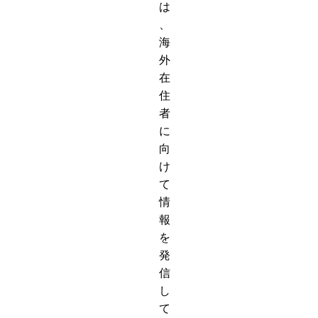
は
、
海
外
在
住
者
に
向
け
て
情
報
を
発
信
し
て