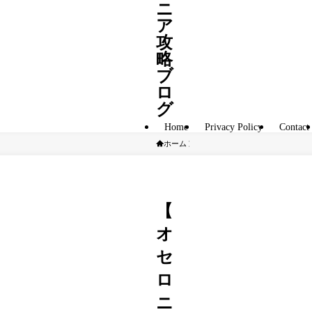
ニ
ア
攻
略
ブ
ロ
グ
Home
Privacy Policy
Contact
ホーム
A駒
【
オ
セ
ロ
ニ