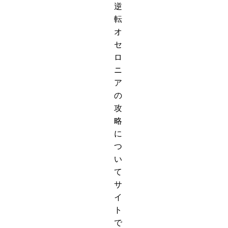
逆
転
オ
セ
ロ
ニ
ア
の
攻
略
に
つ
い
て
サ
イ
ト
で