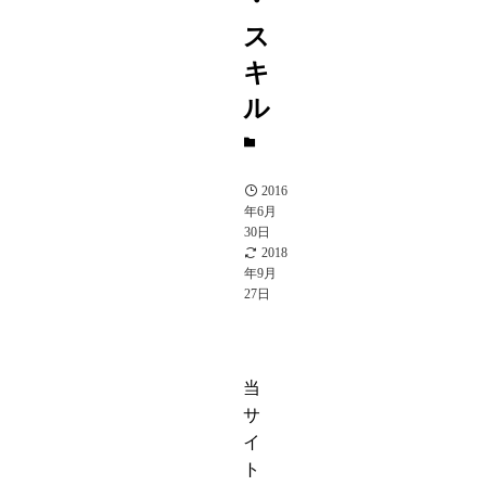
・
ス
キ
ル
A
駒
2016
年6月
30日
2018
年9月
27日
当
サ
イ
ト