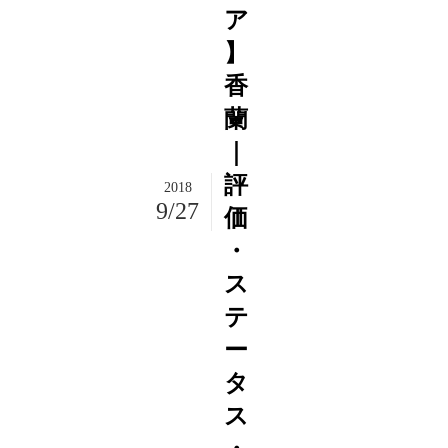
ア
】
香
蘭
｜
評
2018
9/27
価
・
ス
テ
ー
タ
ス