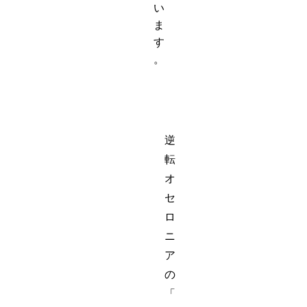
い
ま
す
。
逆
転
オ
セ
ロ
ニ
ア
の
「