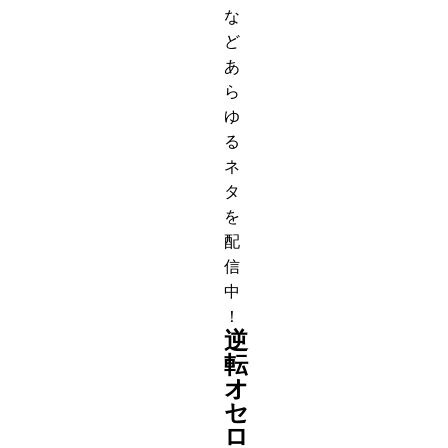
な
ど
あ
ら
ゆ
る
ネ
タ
を
配
信
中
！
逆
転
オ
セ
ロ