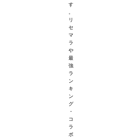
す
。
リ
セ
マ
ラ
や
最
強
ラ
ン
キ
ン
グ
・
コ
ラ
ボ