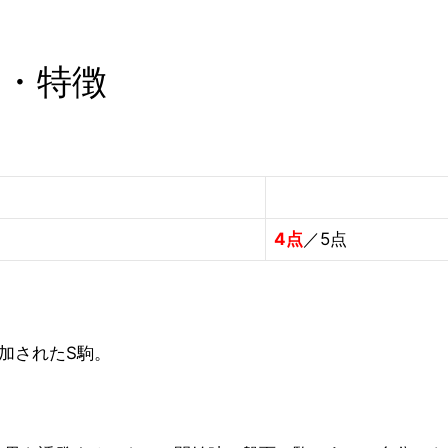
価・特徴
4点
／5点
規追加されたS駒。