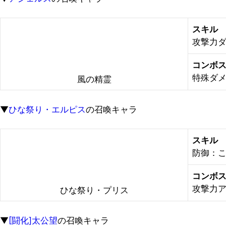
スキル
攻撃力ダ
コンボ
特殊ダメ
風の精霊
▼
ひな祭り・エルピス
の召喚キャラ
スキル
防御：こ
コンボ
攻撃力ア
ひな祭り・プリス
▼
[闘化]太公望
の召喚キャラ