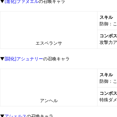
▼
[進化]ファヌエル
の召喚キャラ
スキル
防御：こ
コンボ
攻撃力ア
エスペランサ
▼
[闘化]アシュナリー
の召喚キャラ
スキル
防御：こ
コンボ
特殊ダメ
アンヘル
▼
アシェルス
の召喚キャラ