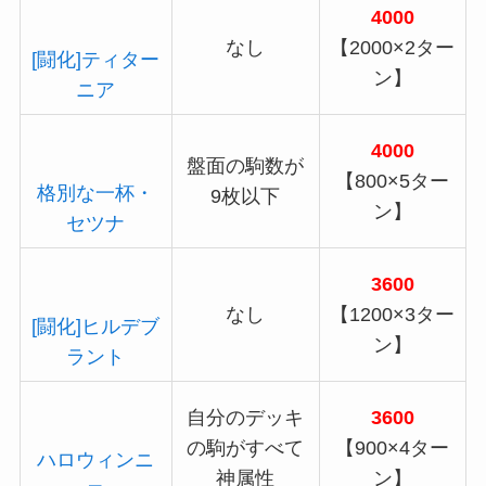
4000
なし
【2000×2ター
[闘化]ティター
ン】
ニア
4000
盤面の駒数が
【800×5ター
格別な一杯・
9枚以下
ン】
セツナ
3600
なし
【1200×3ター
[闘化]ヒルデブ
ン】
ラント
自分のデッキ
3600
の駒がすべて
【900×4ター
ハロウィンニ
神属性
ン】