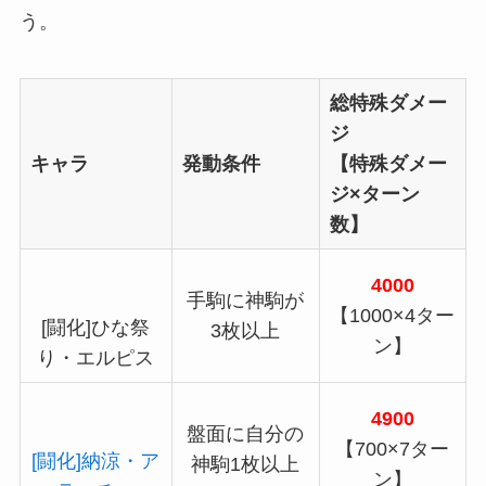
う。
総特殊ダメー
ジ
キャラ
発動条件
【特殊ダメー
ジ×ターン
数】
4000
手駒に神駒が
【1000×4ター
[闘化]ひな祭
3枚以上
ン】
り・エルピス
4900
盤面に自分の
【700×7ター
[闘化]納涼・ア
神駒1枚以上
ン】