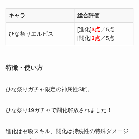
キャラ
総合評価
[進化]
3点
／5点
ひな祭りエルピス
[闘化]
3点
／5点
特徴・使い方
ひな祭りガチャ限定の神属性S駒。
ひな祭り19ガチャで闘化解放されました！
進化は召喚スキル、闘化は持続性の特殊ダメージ