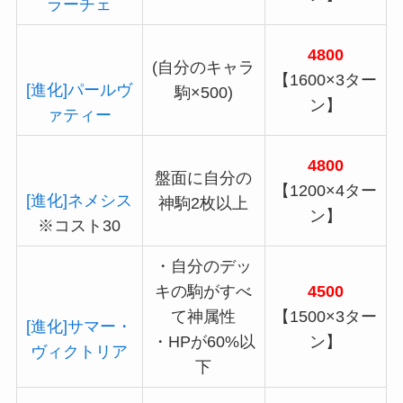
ラーチェ
4800
(自分のキャラ
【1600×3ター
[進化]パールヴ
駒×500)
ン】
ァティー
4800
盤面に自分の
【1200×4ター
[進化]ネメシス
神駒2枚以上
ン】
※コスト30
・自分のデッ
キの駒がすべ
4500
て神属性
【1500×3ター
[進化]サマー・
・HPが60%以
ン】
ヴィクトリア
下