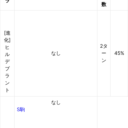
ラ
数
[進
化]
2タ
ヒ
なし
ー
45%
ル
ン
デ
ブ
ラ
ン
ト
なし
S駒