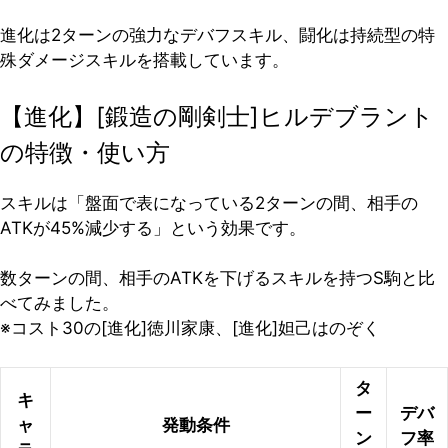
進化は2ターンの強力なデバフスキル、闘化は持続型の特
殊ダメージスキルを搭載しています。
【進化】[鍛造の剛剣士]ヒルデブラント
の特徴・使い方
スキルは「盤面で表になっている2ターンの間、相手の
ATKが45%減少する」という効果です。
数ターンの間、相手のATKを下げるスキルを持つS駒と比
べてみました。
※コスト30の[進化]徳川家康、[進化]妲己はのぞく
タ
キ
ー
デバ
ャ
発動条件
ン
フ率