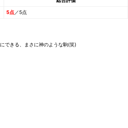
総合評価
5点
／5点
にできる、まさに神のような駒(笑)