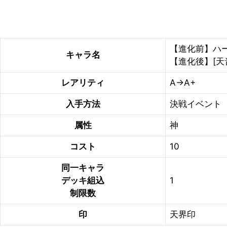
【進化前】ハ
キャラ名
【進化後】[天
レアリティ
A→A+
入手方法
決戦イベント
属性
神
コスト
10
同一キャラ
デッキ組込
1
制限数
印
天界印