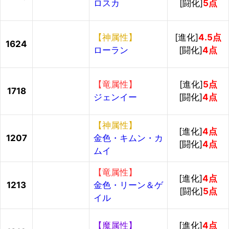
ロスカ
[闘化]
5点
【神属性】
[進化]
4.5点
1624
ローラン
[闘化]
4点
【竜属性】
[進化]
5点
1718
ジェンイー
[闘化]
4点
【神属性】
[進化]
4点
1207
金色・キムン・カ
[闘化]
4点
ムイ
【竜属性】
[進化]
4点
1213
金色・リーン＆ゲ
[闘化]
5点
イル
【魔属性】
[進化]
4点