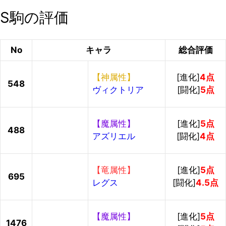
S駒の評価
No
キャラ
総合評価
【神属性】
[進化]
4点
548
ヴィクトリア
[闘化]
5点
【魔属性】
[進化]
5点
488
アズリエル
[闘化]
4点
【竜属性】
[進化]
5点
695
レグス
[闘化]
4.5点
【魔属性】
[進化]
5点
1476