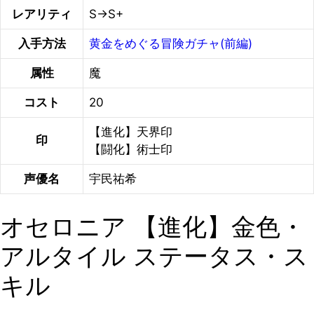
レアリティ
S→S+
入手方法
黄金をめぐる冒険ガチャ(前編)
属性
魔
コスト
20
【進化】天界印
印
【闘化】術士印
声優名
宇民祐希
オセロニア 【進化】金色・
アルタイル ステータス・ス
キル