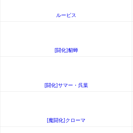
ルービス
[闘化]貂蝉
[闘化]サマー・呉葉
[魔闘化]クローマ