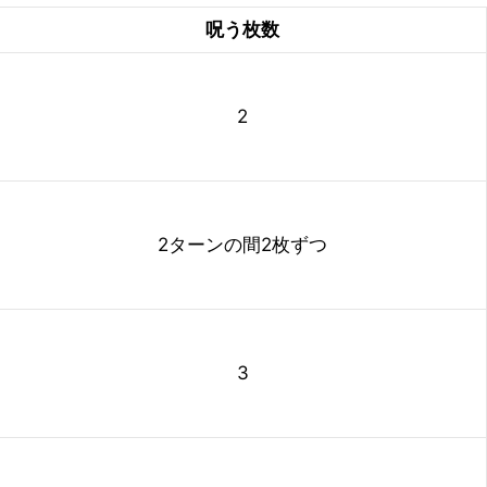
呪う枚数
2
2ターンの間2枚ずつ
3