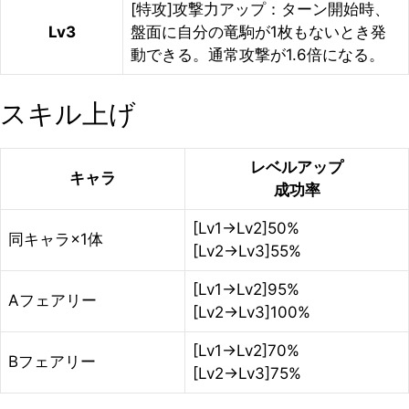
[特攻]攻撃力アップ：ターン開始時、
Lv3
盤面に自分の竜駒が1枚もないとき発
動できる。通常攻撃が1.6倍になる。
スキル上げ
レベルアップ
キャラ
成功率
[Lv1→Lv2]50%
同キャラ×1体
[Lv2→Lv3]55%
[Lv1→Lv2]95%
Aフェアリー
[Lv2→Lv3]100%
[Lv1→Lv2]70%
Bフェアリー
[Lv2→Lv3]75%