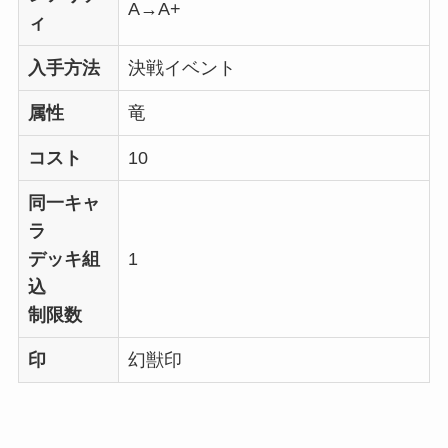
A→A+
ィ
入手方法
決戦イベント
属性
竜
コスト
10
同一キャ
ラ
デッキ組
1
込
制限数
印
幻獣印