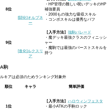
・HP管理の難しい呪いデッキのHP
8位
補強要員
・2000もの強力な吸収スキル
[闘化]オルプネ
・コンボスキルは優秀なバフ
ー
【
入手方法
】
強駒パレード
・魔デッキ最強クラスのフィニッシ
9位
ャー
・魔駒では最強のバーストスキルを
[進化]ルクスリ
持つ
ア
A駒
ルキアは必須のためランキング対象外
順位
キャラ
簡単評価
【
入手方法
】
ハロウィンフェスタ
1位
・最小ATKの手駒ロック