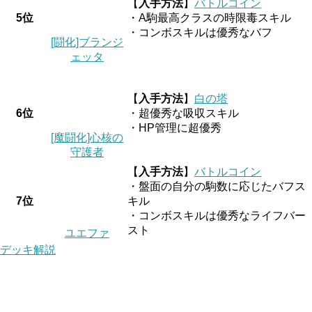
【
入手方法
】
バトルコイン
5位
・A駒最高クラスの時限毒スキル
・コンボスキルは優秀なバフ
[闘化]ブランジ
ェッタ
【
入手方法
】
白の塔
6位
・超優秀な吸収スキル
・HP管理に超優秀
[魔闘化]心核の
守護者
【
入手方法
】
バトルコイン
・盤面の自分の駒数に応じたバフス
7位
キル
・コンボスキルは優秀なライフバー
スト
ユエファ
デッキ解説