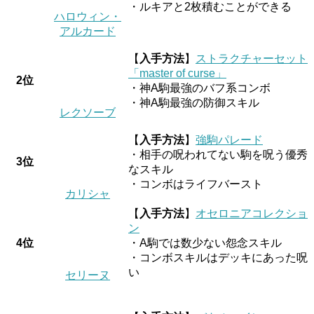
・ルキアと2枚積むことができる
ハロウィン・
アルカード
【
入手方法
】
ストラクチャーセット
「master of curse」
2位
・神A駒最強のバフ系コンボ
・神A駒最強の防御スキル
レクソーブ
【
入手方法
】
強駒パレード
・相手の呪われてない駒を呪う優秀
3位
なスキル
・コンボはライフバースト
カリシャ
【
入手方法
】
オセロニアコレクショ
ン
4位
・A駒では数少ない怨念スキル
・コンボスキルはデッキにあった呪
い
セリーヌ