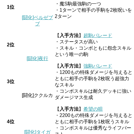
・魔S駒最強駒の一つ
1位
・1ターンで相手の手駒を2枚呪いを
2ターン
[闘化]ベルゼブ
ブ
【
入手方法
】
超駒パレード
・ステータスが高い
2位
・スキル・コンボともに怨念スキル
という唯一の駒
[闘化]夜行
【
入手方法
】
強駒パレード
・1200もの特殊ダメージを与えると
ともに相手の手駒を2枚呪う超強力
3位
なスキル
・コンボスキルは耐久デッキに強い
[闘化]ククルカ
ダメージマス生成
【
入手方法
】
希望の唄
・2200もの特殊ダメージを与えると
4位
ともに相手の手駒を1枚呪うスキル
・コンボスキルは優秀なライフバー
[闘化]タイガ