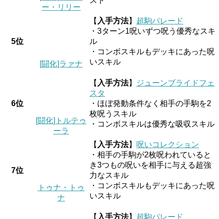
スト
ー・リリー
【
入手方法
】
超駒パレード
・3ターン1呪いずつ呪う優秀なスキ
5位
ル
・コンボスキルもデッキにあった呪
いスキル
[闘化]ラァナ
【
入手方法
】
ジューンブライドフェ
スタ
6位
・ほぼ発動条件なく相手の手駒を2
枚呪うスキル
[闘化]トルテゥ
・コンボスキルは優秀な吸収スキル
ーラ
【
入手方法
】
呪いコレクション
・相手の手駒が2枚呪われていると
き3つもの呪いを相手に与える超強
7位
力なスキル
・コンボスキルもデッキにあった呪
トゥナ・トゥ
いスキル
ナ
【
入手方法
】
超駒パレード