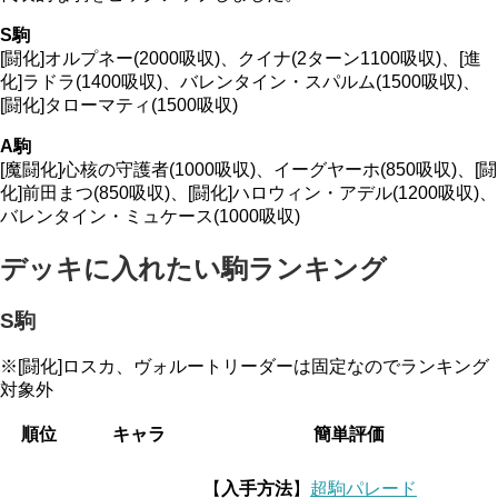
S駒
[闘化]オルプネー(2000吸収)、クイナ(2ターン1100吸収)、[進
化]ラドラ(1400吸収)、バレンタイン・スパルム(1500吸収)、
[闘化]タローマティ(1500吸収)
A駒
[魔闘化]心核の守護者(1000吸収)、イーグヤーホ(850吸収)、[闘
化]前田まつ(850吸収)、[闘化]ハロウィン・アデル(1200吸収)、
バレンタイン・ミュケース(1000吸収)
デッキに入れたい駒ランキング
S駒
※[闘化]ロスカ、ヴォルートリーダーは固定なのでランキング
対象外
順位
キャラ
簡単評価
【
入手方法
】
超駒パレード