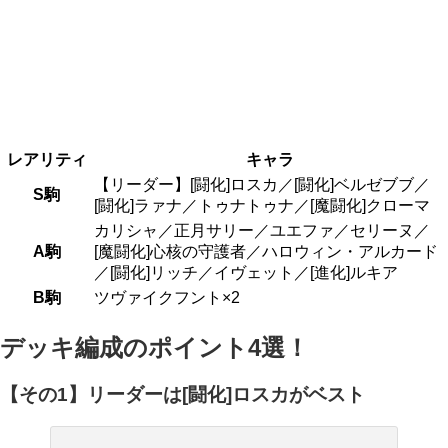
レアリティ
キャラ
【リーダー】[闘化]ロスカ／[闘化]ベルゼブブ／
S駒
[闘化]ラァナ／トゥナトゥナ／[魔闘化]クローマ
カリシャ／正月サリー／ユエファ／セリーヌ／
A駒
[魔闘化]心核の守護者／ハロウィン・アルカード
／[闘化]リッチ／イヴェット／[進化]ルキア
B駒
ツヴァイクフント×2
デッキ編成のポイント4選！
【その1】リーダーは[闘化]ロスカがベスト