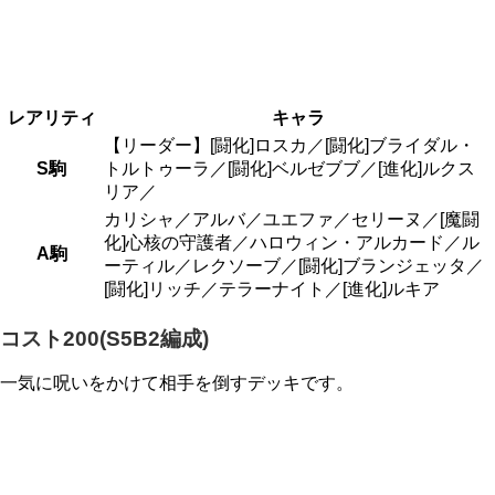
レアリティ
キャラ
【リーダー】[闘化]ロスカ／[闘化]ブライダル・
S駒
トルトゥーラ／[闘化]ベルゼブブ／[進化]ルクス
リア／
カリシャ／アルバ／ユエファ／セリーヌ／[魔闘
化]心核の守護者／ハロウィン・アルカード／ル
A駒
ーティル／レクソーブ／[闘化]ブランジェッタ／
[闘化]リッチ／テラーナイト／[進化]ルキア
コスト200(S5B2編成)
一気に呪いをかけて相手を倒すデッキです。