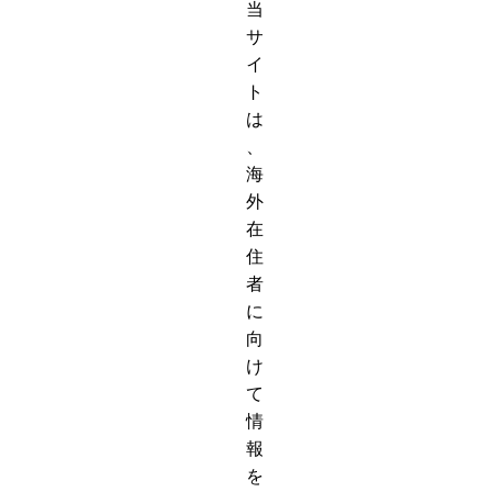
当
サ
イ
ト
は
、
海
外
在
住
者
に
向
け
て
情
報
を