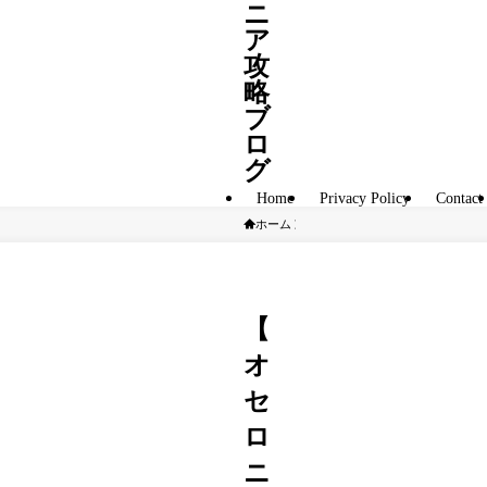
ニ
ア
攻
略
ブ
ロ
グ
Home
Privacy Policy
Contact
ホーム
A駒
【
オ
セ
ロ
ニ