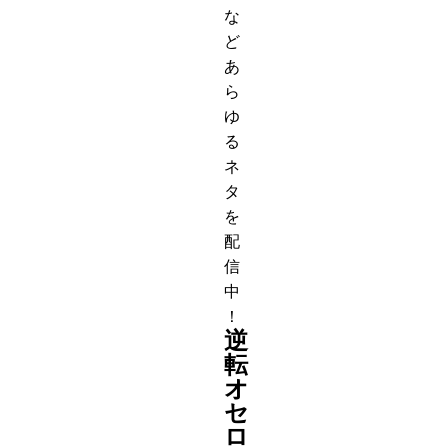
な
ど
あ
ら
ゆ
る
ネ
タ
を
配
信
中
！
逆
転
オ
セ
ロ