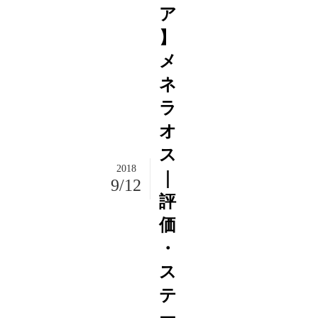
ア
】
メ
ネ
ラ
オ
ス
2018
｜
9/12
評
価
・
ス
テ