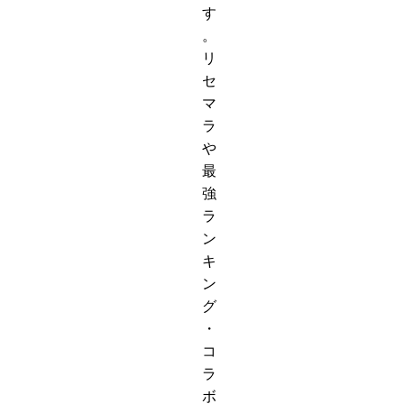
す
。
リ
セ
マ
ラ
や
最
強
ラ
ン
キ
ン
グ
・
コ
ラ
ボ