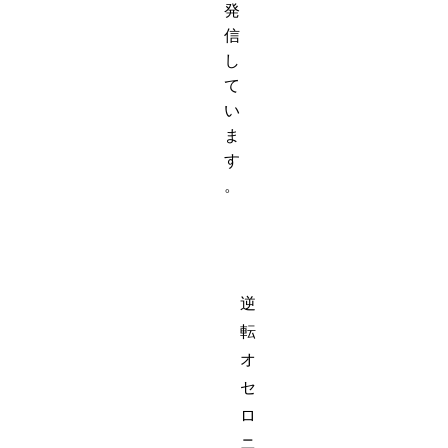
発
信
し
て
い
ま
す
。
逆
転
オ
セ
ロ
ニ