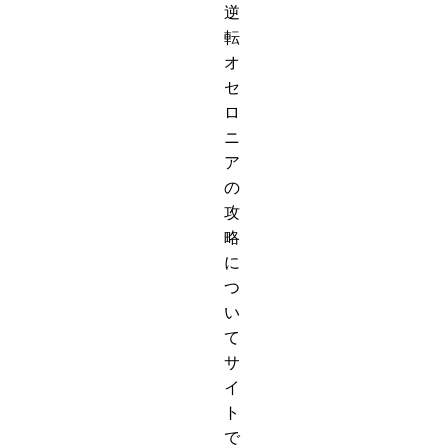
逆
転
オ
セ
ロ
ニ
ア
の
攻
略
に
つ
い
て
サ
イ
ト
で