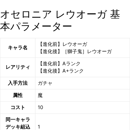
オセロニア レウオーガ 基
本パラメーター
【進化前】レウオーガ
キャラ名
【進化後】［獅子鬼］レウオーガ
【進化前】Aランク
レアリティ
【進化後】A+ランク
入手方法
ガチャ
属性
魔
コスト
10
同一キャラ
デッキ組込
1