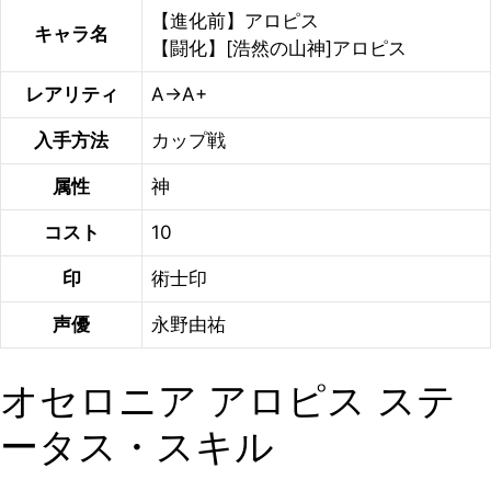
【進化前】アロピス
キャラ名
【闘化】[浩然の山神]アロピス
レアリティ
A→A+
入手方法
カップ戦
属性
神
コスト
10
印
術士印
声優
永野由祐
オセロニア アロピス ステ
ータス・スキル