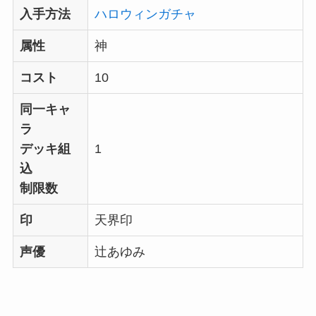
入手方法
ハロウィンガチャ
属性
神
コスト
10
同一キャ
ラ
デッキ組
1
込
制限数
印
天界印
声優
辻あゆみ