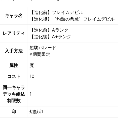
【進化前】フレイムデビル
キャラ名
【進化後】［灼熱の悪魔］フレイムデビル
【進化前】Aランク
レアリティ
【進化後】A+ランク
超駒パレード
入手方法
※期間限定
属性
魔
コスト
10
同一キャラ
デッキ組込
1
制限数
印
幻獣印