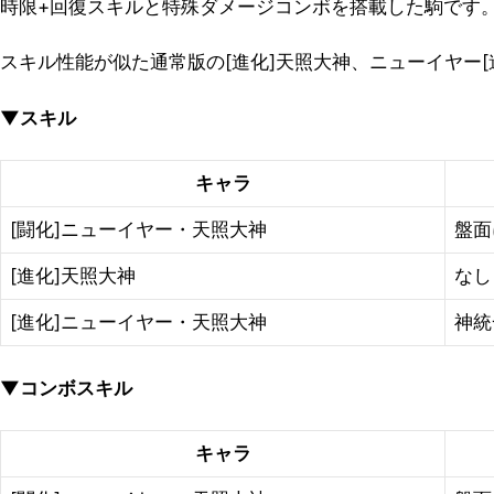
時限+回復スキルと特殊ダメージコンボを搭載した駒です
スキル性能が似た通常版の[進化]天照大神、ニューイヤー
▼スキル
キャラ
[闘化]ニューイヤー・天照大神
盤面
[進化]天照大神
なし
[進化]ニューイヤー・天照大神
神統
▼コンボスキル
キャラ