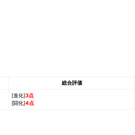
総合評価
[進化]
3点
[闘化]
4点