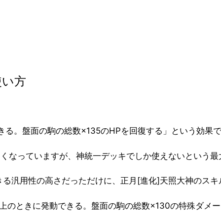
使い方
る。盤面の駒の総数×135のHPを回復する」という効果
は高くなっていますが、神統一デッキでしか使えないという
きる汎用性の高さだっただけに、正月[進化]天照大神のス
上のときに発動できる。盤面の駒の総数×130の特殊ダメ