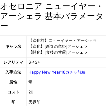
オセロニア ニューイヤー・
アーシェラ 基本パラメータ
ー
【進化前】ニューイヤー・アーシェラ
キャラ名
【進化】[新春の竜姫]アーシェラ
【闘化】[食後の甘露]アーシェラ
レアリティ
S→S+
入手方法
Happy New Year’18ガチャ前編
属性
竜
コスト
20
印
天界印