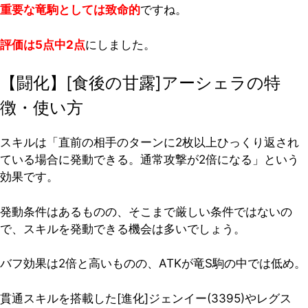
重要な竜駒としては致命的
ですね。
評価は5点中2点
にしました。
【闘化】[食後の甘露]アーシェラの特
徴・使い方
スキルは「直前の相手のターンに2枚以上ひっくり返され
ている場合に発動できる。通常攻撃が2倍になる」という
効果です。
発動条件はあるものの、そこまで厳しい条件ではないの
で、スキルを発動できる機会は多いでしょう。
バフ効果は2倍と高いものの、ATKが竜S駒の中では低め。
貫通スキルを搭載した[進化]ジェンイー(3395)やレグス