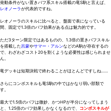
発動条件がない置きバフ系スキル搭載の竜S駒と言えば、
レオノーラ
が代表的ですね。
レオノーラのスキルに比べると、盤面で表になっている
間、固定で1.3倍のバフ効果がある点は魅力的です。
ただ3ターン限定ではあるものの、1.3倍の置きバフスキル
を搭載した
呂蒙
や
サマー・アルン
などのA駒が存在するの
で、わざわざコスト20を割くような必要性は感じられませ
ん。
竜デッキは短期決戦で終わることがほとんどですしね……
さらにコンボスキルも竜S駒の中ではかなり弱い部類で
す。
最大で1.5倍のバフは微妙、かつHPが半分になってしまう
と、1.25倍のバフ効果しかなくなるので、
コンボスキルが