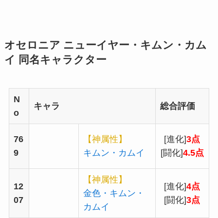
オセロニア ニューイヤー・キムン・カム
イ 同名キャラクター
N
キャラ
総合評価
o
76
【神属性】
[進化]
3点
9
キムン・カムイ
[闘化]
4.5点
【神属性】
12
[進化]
4点
金色・キムン・
07
[闘化]
3点
カムイ