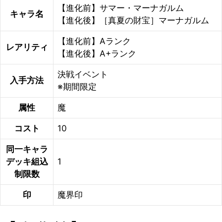
【進化前】サマー・マーナガルム
キャラ名
【進化後】［真夏の財宝］マーナガルム
【進化前】Aランク
レアリティ
【進化後】A+ランク
決戦イベント
入手方法
※期間限定
属性
魔
コスト
10
同一キャラ
デッキ組込
1
制限数
印
魔界印