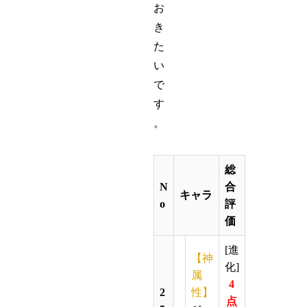
お
き
た
い
で
す
。
総
N
合
キャラ
o
評
価
[進
【神
化]
属
4
2
性】
点