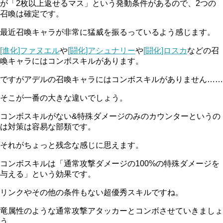
が「2枚以上返せるマス」という発動条件があるので、2つの
召喚は確定です。
最近召喚キャラが非常に猛威を振るっているよう感じます。
[進化]ファヌエル
や
[闘化]アシュナリー
や
[闘化]ロスカ
などの召
喚キャラにはコンボスキルがあります。
ですが
アデルの召喚キャラにはコンボスキルがありません……
そこが一番の大きな違いでしょう。
コンボスキルがない&特殊ダメージのみのカウンターというの
は対策は容易な部類です。
それがちょっと残念な感じに思えます。
コンボスキルは「通常攻撃ダメージの100%の特殊ダメージを
与える」という効果です。
リンクやその他の条件もない超優秀スキルですね。
竜属性のような通常攻撃アタッカーとコンボさせていきましょ
う。