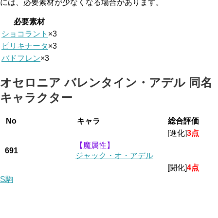
には、必要素材が少なくなる場合があります。
必要素材
ショコラント
×3
ピリキナータ
×3
バドフレン
×3
オセロニア バレンタイン・アデル 同名
キャラクター
No
キャラ
総合評価
[進化]
3点
【魔属性】
691
ジャック・オ・アデル
[闘化]
4点
S駒