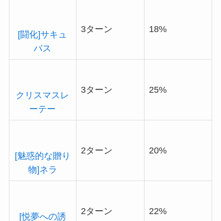
3ターン
18%
[闘化]サキュ
バス
3ターン
25%
クリスマスレ
ーテー
2ターン
20%
[魅惑的な贈り
物]ネラ
2ターン
22%
[悦夢への誘