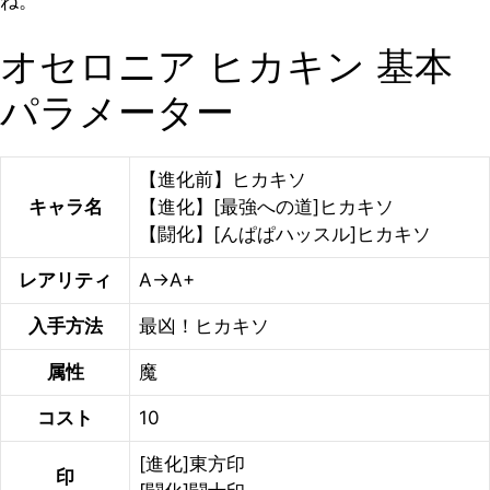
ね。
オセロニア ヒカキン 基本
パラメーター
【進化前】ヒカキソ
キャラ名
【進化】[最強への道]ヒカキソ
【闘化】[んぱぱハッスル]ヒカキソ
レアリティ
A→A+
入手方法
最凶！ヒカキソ
属性
魔
コスト
10
[進化]東方印
印