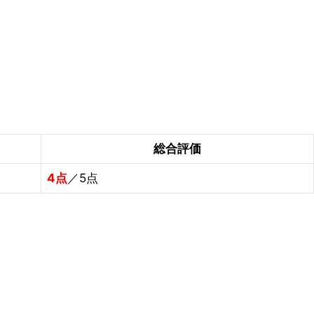
総合評価
4点
／5点