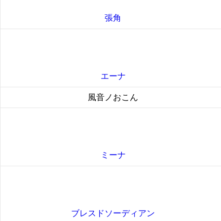
張角
エーナ
風音ノおこん
ミーナ
ブレスドソーディアン