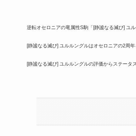
逆転オセロニアの竜属性S駒「[静謐なる滅び] 
[静謐なる滅び] ユルルングルはオセロニアの2周
[静謐なる滅び] ユルルングルの評価からステー