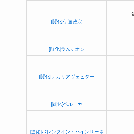
[闘化]伊達政宗
[闘化]ラムシオン
[闘化]レガリアヴェヒター
[闘化]ベルーガ
[進化]バレンタイン・ハインリーネ