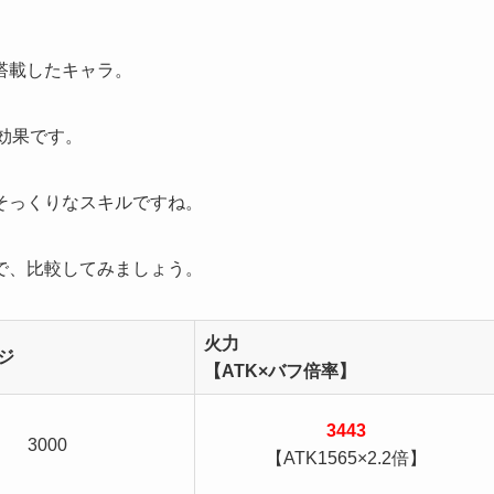
搭載したキャラ。
う効果です。
そっくりなスキルですね。
で、比較してみましょう。
火力
ジ
【ATK×バフ倍率】
3443
3000
【ATK1565×2.2倍】