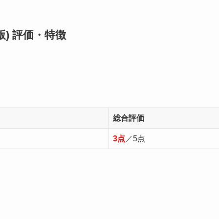
) 評価・特徴
総合評価
3点
／5点