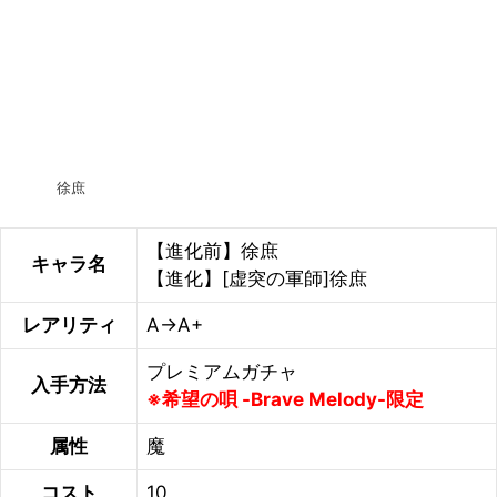
徐庶
【進化前】徐庶
キャラ名
【進化】[虚突の軍師]徐庶
レアリティ
A→A+
プレミアムガチャ
入手方法
※希望の唄 -Brave Melody-限定
属性
魔
コスト
10