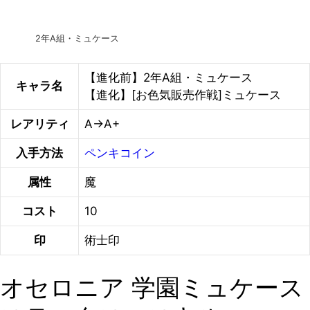
2年A組・ミュケース
【進化前】2年A組・ミュケース
キャラ名
【進化】[お色気販売作戦]ミュケース
レアリティ
A→A+
入手方法
ペンキコイン
属性
魔
コスト
10
印
術士印
オセロニア 学園ミュケース