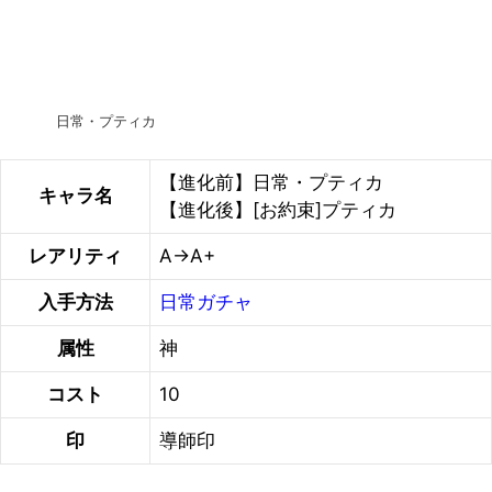
日常・プティカ
【進化前】日常・プティカ
キャラ名
【進化後】[お約束]プティカ
レアリティ
A→A+
入手方法
日常ガチャ
属性
神
コスト
10
印
導師印