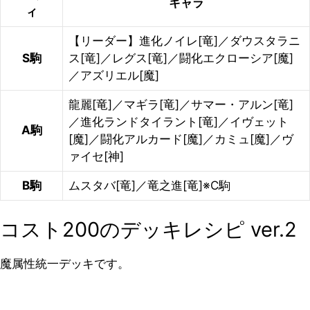
キャラ
ィ
【リーダー】進化ノイレ[竜]／ダウスタラニ
S駒
ス[竜]／レグス[竜]／闘化エクローシア[魔]
／アズリエル[魔]
龍麗[竜]／マギラ[竜]／サマー・アルン[竜]
／進化ランドタイラント[竜]／イヴェット
A駒
[魔]／闘化アルカード[魔]／カミュ[魔]／ヴ
ァイセ[神]
B駒
ムスタバ[竜]／竜之進[竜]※C駒
コスト200のデッキレシピ ver.2
魔属性統一デッキです。