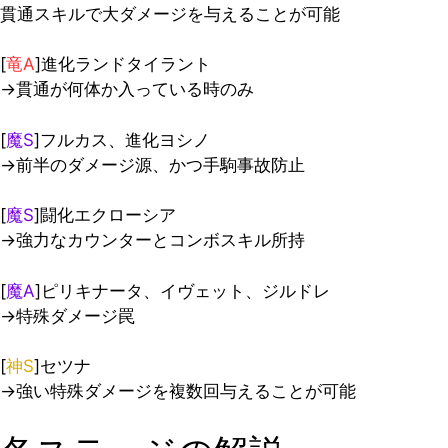
貫通スキルで大ダメージを与えることが可能
[
竜A
]進化ランドタイラント
→貫通が何体か入っている時のみ
[
魔S
]フルカス、進化ヨシノ
→前半のダメージ源、かつ手駒事故防止
[
魔S
]闘化エクローシア
→強力なカウンターとコンボスキル所持
[
魔A
]ピリキナータ、イヴェット、ジルドレ
→特殊ダメージ罠
[
神S
]セツナ
→強い特殊ダメージを複数回与えることが可能