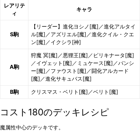
レアリテ
キャラ
ィ
【リーダー】進化ヨシノ[魔]／進化アルタイ
S駒
ル[魔]／アズリエル[魔]／進化クイル・クエ
ン[魔]／イクシラ[神]
狩魔 冥[魔]／悪狸王[魔]／ピリキナータ[魔]
／イヴェット[魔]／ミュケース[魔]／バンシ
A駒
ー[魔]／ファウスト[魔]／闘化アルカード
[魔]／進化サキュバス[魔]
B駒
クリスマス・ベリト[魔]／ベリト[魔]
コスト180のデッキレシピ
魔属性中心のデッキです。