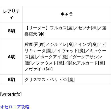
レアリテ
キャラ
ィ
【リーダー】フルカス[魔]／セツナ[神]／迦
S駒
楼羅天[神]
狩魔 冥[魔]／ジルドレ[魔]／インプ[魔]／ピ
リキナータ[魔]／イヴェット[魔]／ミュケー
A駒
ス[魔]／ホークアイ[魔]／ダークアサシン
[魔]／ファウスト[魔]／闘化アルカード[魔]
／ヴァイセ[神]
B駒
クリスマス・ベリト×2[魔]
[writerInfo]
オセロニア攻略