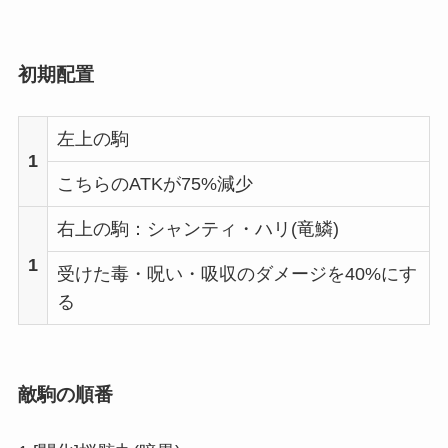
初期配置
左上の駒
1
こちらのATKが75%減少
右上の駒：シャンティ・ハリ(竜鱗)
1
受けた毒・呪い・吸収のダメージを40%にす
る
敵駒の順番