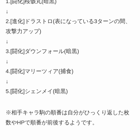
1.[闘化]桜骸丸(暗黒)
↓
2.[進化]ドラストロ(表になっている3ターンの間、
攻撃力アップ)
↓
3.[闘化]ダウンフォール(暗黒)
↓
4.[闘化]マリーツィア(捕食)
↓
5.[闘化]シェンメイ(暗黒)
※相手キャラ駒の順番は自分がひっくり返した枚
数やHPで順番が前後するようです。