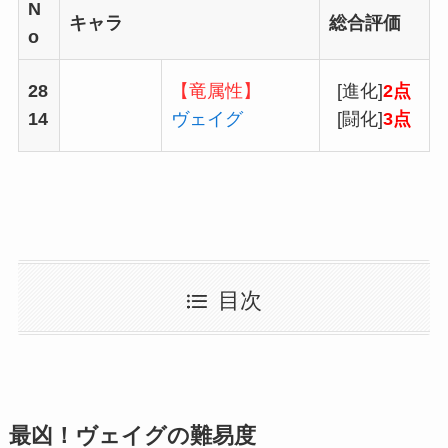
N
キャラ
総合評価
o
28
【竜属性】
[進化]
2点
14
ヴェイグ
[闘化]
3点
目次
最凶！ヴェイグの難易度