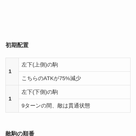
初期配置
左下(上側)の駒
1
こちらのATKが75%減少
左下(下側)の駒
1
9ターンの間、敵は貫通状態
敵駒の順番