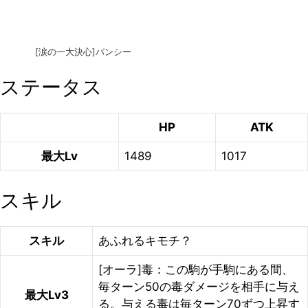
[涙の一大決心]バンシー
ステータス
HP
ATK
最大Lv
1489
1017
スキル
スキル
あふれるキモチ？
[オーラ]毒：この駒が手駒にある間、
毎ターン50の毒ダメージを相手に与え
最大Lv3
る。与える毒は毎ターン70ずつ上昇す