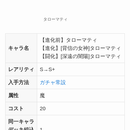
タローマティ
【進化前】タローマティ
キャラ名
【進化】[背信の女神]タローマティ
【闘化】[深遠の闇陽]タローマティ
レアリティ
S→S+
入手方法
ガチャ常設
属性
魔
コスト
20
同一キャラ
デッキ組込
1