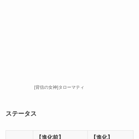
[背信の女神]タローマティ
ステータス
【進化前】
【進化】