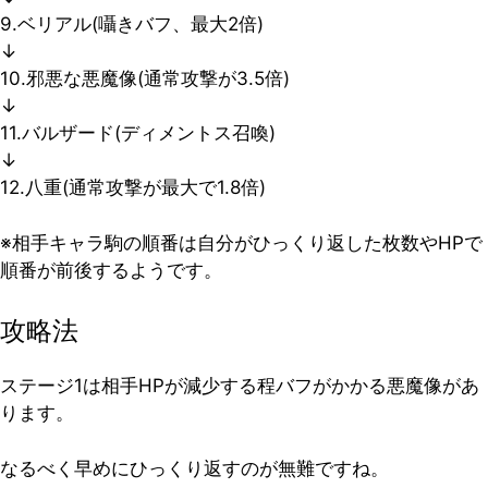
9.ベリアル(囁きバフ、最大2倍)
↓
10.邪悪な悪魔像(通常攻撃が3.5倍)
↓
11.バルザード(ディメントス召喚)
↓
12.八重(通常攻撃が最大で1.8倍)
※相手キャラ駒の順番は自分がひっくり返した枚数やHPで
順番が前後するようです。
攻略法
ステージ1は相手HPが減少する程バフがかかる悪魔像があ
ります。
なるべく早めにひっくり返すのが無難ですね。