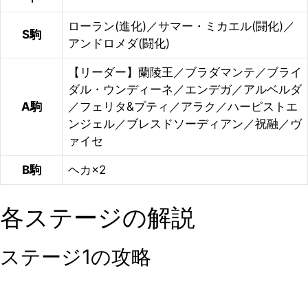
ローラン(進化)／サマー・ミカエル(闘化)／
S駒
アンドロメダ(闘化)
【リーダー】蘭陵王／ブラダマンテ／ブライ
ダル・ウンディーネ／エンデガ／アルベルダ
A駒
／フェリタ&プティ／アラク／ハーピストエ
ンジェル／ブレスドソーディアン／祝融／ヴ
ァイセ
B駒
ヘカ×2
各ステージの解説
ステージ1の攻略