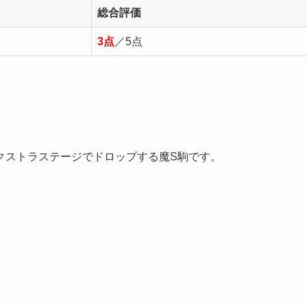
総合評価
3点
／5点
クストラステージでドロップする魔S駒です。