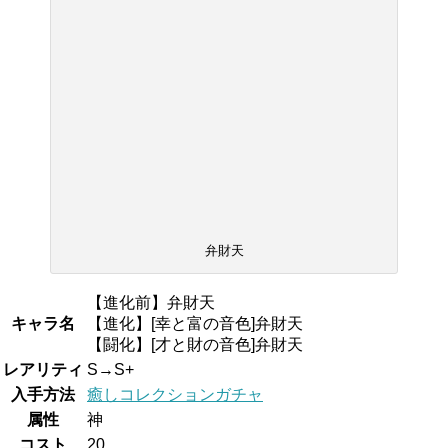
弁財天
【進化前】弁財天
キャラ名
【進化】[幸と富の音色]弁財天
【闘化】[才と財の音色]弁財天
レアリティ
S→S+
入手方法
癒しコレクションガチャ
属性
神
コスト
20