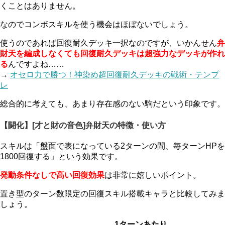
くことはありません。
なのでコンボスキルを使う機会はほぼないでしょう。
使うのであれば回復耐久デッキ一択なのですが、いかんせん
弁
財天を編成しなくても回復耐久デッキは超強力なデッキが作れ
る
んですよね……
→
オセロ力で勝つ！神染め超回復耐久デッキの戦術・テンプ
レ
総合的に考えても、あまり存在感のない駒だという印象です。
【闘化】[才と財の音色]弁財天の特徴・使い方
スキルは「盤面で表になっている2ターンの間、毎ターンHPを
1800回復する」という効果です。
発動条件なしで高い回復効果
は非常に嬉しいポイント。
置き型のターン数限定の回復スキル搭載キャラと比較してみま
しょう。
1ターンあたり