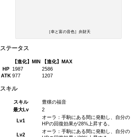
［幸と富の音色］弁財天
ステータス
【進化】MIN
【進化】MAX
HP
1987
2586
ATK
977
1207
スキル
スキル
豊穣の福音
最大Lv
2
オーラ：手駒にある間に発動し、自分の
Lv1
HPの回復効果が28%上昇する。
オーラ：手駒にある間に発動し、自分の
Lv2