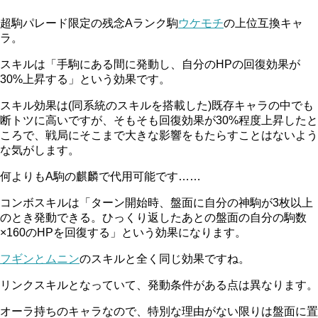
超駒パレード限定の残念Aランク駒
ウケモチ
の上位互換キャ
ラ。
スキルは「手駒にある間に発動し、自分のHPの回復効果が
30%上昇する」という効果です。
スキル効果は(同系統のスキルを搭載した)既存キャラの中でも
断トツに高いですが、そもそも回復効果が30%程度上昇したと
ころで、戦局にそこまで大きな影響をもたらすことはないよう
な気がします。
何よりもA駒の麒麟で代用可能です……
コンボスキルは「ターン開始時、盤面に自分の神駒が3枚以上
のとき発動できる。ひっくり返したあとの盤面の自分の駒数
×160のHPを回復する」という効果になります。
フギンとムニン
のスキルと全く同じ効果ですね。
リンクスキルとなっていて、発動条件がある点は異なります。
オーラ持ちのキャラなので、特別な理由がない限りは盤面に置