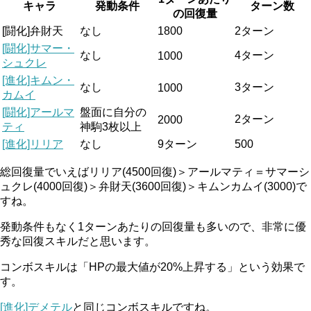
キャラ
発動条件
ターン数
の回復量
[闘化]弁財天
なし
1800
2ターン
[闘化]サマー・
なし
4ターン
1000
シュクレ
[進化]キムン・
なし
3ターン
1000
カムイ
[闘化]アールマ
盤面に自分の
2ターン
2000
ティ
神駒3枚以上
[進化]リリア
なし
9ターン
500
総回復量でいえばリリア(4500回復)＞アールマティ＝サマーシ
ュクレ(4000回復)＞弁財天(3600回復)＞キムンカムイ(3000)で
すね。
発動条件もなく1ターンあたりの回復量も多いので、非常に優
秀な回復スキルだと思います。
コンボスキルは「HPの最大値が20%上昇する」という効果で
す。
[進化]デメテル
と同じコンボスキルですね。