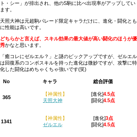
ト・シー」が排出され、他のS駒に比べ出現率がアップしてい
ます。
天照大神は元超駒パレード限定キャラだけに、進化・闘化とも
に性能は高いです。
どちらかと言えば、スキル効果の最大値が高い闘化のほうが優
秀
かなと思います。
「癒コレにゼルエル？」と謎のピックアップですが、ゼルエル
は回復系のコンボスキルを持った進化は微妙ですが、攻撃に特
化した闘化はめちゃくちゃ強いです(笑)
No
キャラ
総合評価
【神属性】
[進化]
4.5点
365
天照大神
[闘化]
4.5点
【神属性】
[進化]
3点
1341
ゼルエル
[闘化]
4.5点