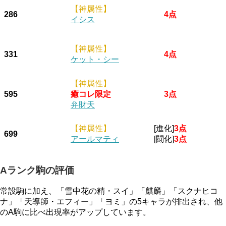
【神属性】
286
4点
イシス
【神属性】
331
4点
ケット・シー
【神属性】
595
癒コレ限定
3点
弁財天
【神属性】
[進化]
3点
699
アールマティ
[闘化]
3点
Aランク駒の評価
常設駒に加え、「雪中花の精・スイ」「麒麟」「スクナヒコ
ナ」「天導師・エフィー」「ヨミ」の5キャラが排出され、他
のA駒に比べ出現率がアップしています。