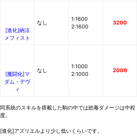
1:1600
なし
3200
2:1600
[進化]納涼
メフィスト
1:1000
なし
2000
2:1000
[魔闘化]マ
ダム・デヴ
ィ
同系統のスキルを搭載した駒の中では総毒ダメージは中程
度。
[進化]アズリエルより少し低いくらいです。