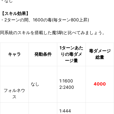
・なし
【スキル効果】
・2ターンの間、1600の毒(毎ターン800上昇)
同系統のスキルを搭載した魔S駒と比べてみましょう。
1ターンあた
毒ダメージ
キャラ
発動条件
りの毒ダメ
総量
ージ量
1:1600
なし
4000
2:2400
フォルネウ
ス
1:444