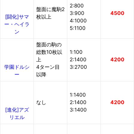
2:800
盤面に魔駒2
3:900
4500
枚以上
[闘化]サマ
4:1000
ー・ヘイラ
5:1100
ン
盤面の駒の
総数10枚以
1:100
上
2:1400
4200
4ターン目
3:2700
学園ドルシ
以降
ー
1:1400
なし
2:1400
4200
3:1400
[進化]アズ
リエル