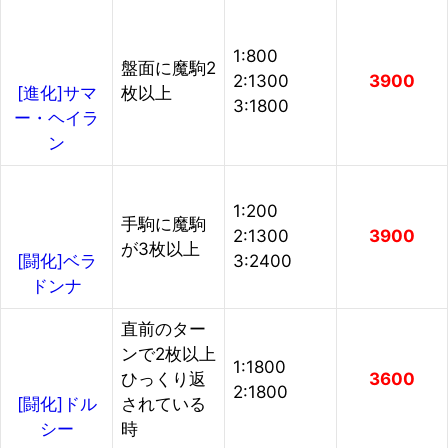
1:800
盤面に魔駒2
2:1300
3900
枚以上
[進化]サマ
3:1800
ー・ヘイラ
ン
1:200
手駒に魔駒
2:1300
3900
が3枚以上
3:2400
[闘化]ベラ
ドンナ
直前のター
ンで2枚以上
1:1800
ひっくり返
3600
2:1800
されている
[闘化]ドル
時
シー