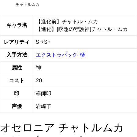
チャトルムカ
【進化前】チャトル・ムカ
キャラ名
【進化】[瞑想の守護神]チャトル・ムカ
レアリティ
S→S+
入手方法
エクストラパック-極-
属性
神
コスト
20
印
導師印
声優
岩崎了
オセロニア チャトルムカ