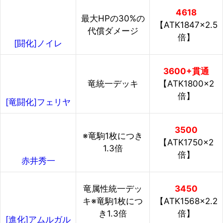
4618
最大HPの30%の
【ATK1847×2.5
代償ダメージ
倍】
[闘化]ノイレ
3600+貫通
竜統一デッキ
【ATK1800×2
倍】
[竜闘化]フェリヤ
3500
※竜駒1枚につき
【ATK1750×2
1.3倍
倍】
赤井秀一
竜属性統一デッ
3450
キ※竜駒1枚につ
【ATK1568×2.2
き1.3倍
倍】
[進化]アムルガル