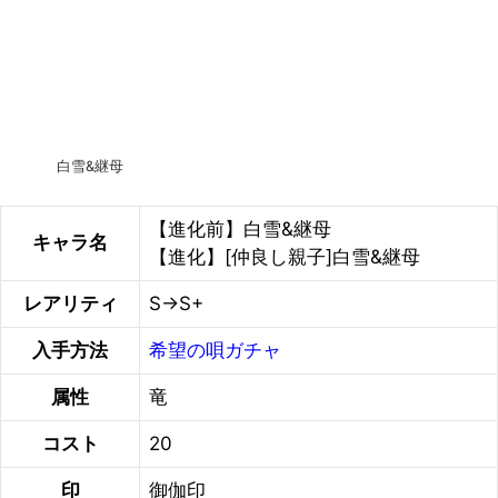
白雪&継母
【進化前】白雪&継母
キャラ名
【進化】[仲良し親子]白雪&継母
レアリティ
S→S+
入手方法
希望の唄ガチャ
属性
竜
コスト
20
印
御伽印