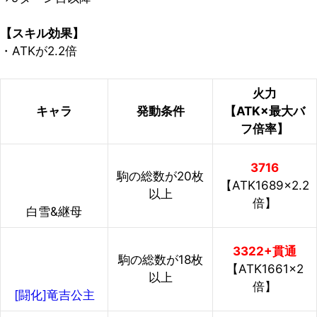
【スキル効果】
・ATKが2.2倍
火力
キャラ
発動条件
【ATK×最大バ
フ倍率】
3716
駒の総数が20枚
【ATK1689×2.2
以上
倍】
白雪&継母
3322+貫通
駒の総数が18枚
【ATK1661×2
以上
倍】
[闘化]竜吉公主