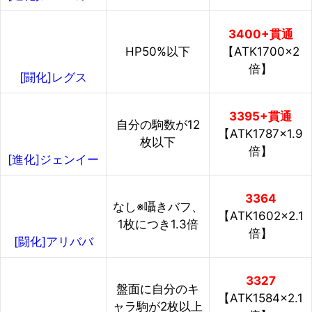
3400+貫通
HP50%以下
【ATK1700×2
倍】
[闘化]レグス
3395+貫通
自分の駒数が12
【ATK1787×1.9
枚以下
倍】
[進化]ジェンイー
3364
なし※囁きバフ、
【ATK1602×2.1
1枚につき1.3倍
倍】
[闘化]アリババ
3327
盤面に自分のキ
【ATK1584×2.1
ャラ駒が2枚以上