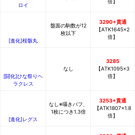
倍】
ロイ
3290+貫通
盤面の駒数が12
【ATK1645×2
枚以下
倍】
[進化]桜骸丸
3285
なし
【ATK1095×3
倍】
[闘化]ひな祭りヘ
ラクレス
3253+貫通
なし※囁きバフ、
【ATK1807×1.8
1枚につき1.3倍
倍】
[進化]レグス