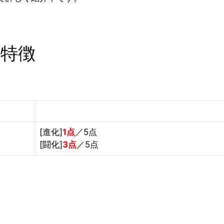
・特徴
[進化]
1点
／5点
[闘化]
3点
／5点
。