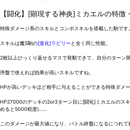
【闘化】[顕現する神炎]ミカエルの特徴
特殊ダメージ系のスキルとコンボスキルを搭載した駒です
スキルは魔S駒の
[進化]ラビリー
と全く同じ性能。
2枚以上ひっくり返せるマスで発動できて、自分のターン開
序盤で使えれば効果が高いスキルですね。
HPが高いデッキほど相手に与えることができる特殊ダメ
HP27000のデッキの2or3ターン目に[闘化]ミカエル
めると5000程度)……
このダメージが最大値になり、バトル終盤になるにつれて