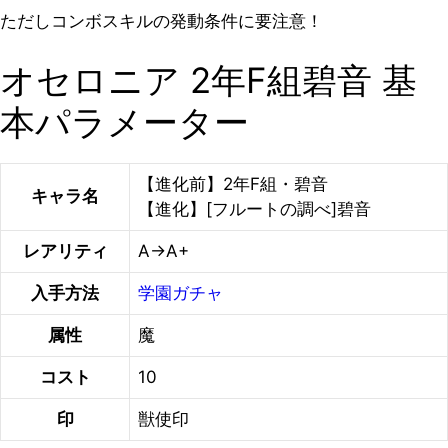
ただしコンボスキルの発動条件に要注意！
オセロニア 2年F組碧音 基
本パラメーター
【進化前】2年F組・碧音
キャラ名
【進化】[フルートの調べ]碧音
レアリティ
A→A+
入手方法
学園ガチャ
属性
魔
コスト
10
印
獣使印