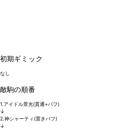
初期ギミック
なし
敵駒の順番
1.アイドル景光(貫通+バフ)
↓
2.神シャーティ(置きバフ)
↓