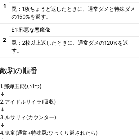
1
罠：1枚ちょうど返したときに、通常ダメと特殊ダメ
の150%を返す。
E1:邪悪な悪魔像
2
罠：2枚以上返したときに、通常ダメの120%を返
す。
敵駒の順番
1.鄧嬋玉(呪い1つ)
↓
2.アイドルリイラ(吸収)
↓
3.ルサリィ(カウンター)
↓
4.鬼童(通常+特殊罠:ひっくり返されたら)