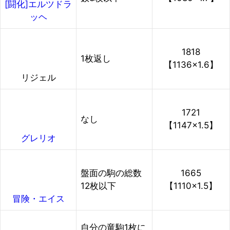
[闘化]エルツドラ
ッヘ
1818
1枚返し
【1136×1.6】
リジェル
1721
なし
【1147×1.5】
グレリオ
盤面の駒の総数
1665
12枚以下
【1110×1.5】
冒険・エイス
自分の竜駒1枚に