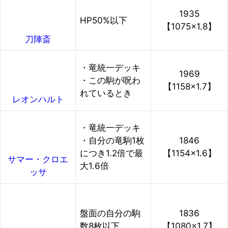
1935
HP50%以下
【1075×1.8】
刀陣斎
・竜統一デッキ
1969
・この駒が呪わ
【1158×1.7】
れているとき
レオンハルト
・竜統一デッキ
・自分の竜駒1枚
1846
につき1.2倍で最
【1154×1.6】
サマー・クロエ
大1.6倍
ッサ
盤面の自分の駒
1836
数8枚以下
【1080×1.7】