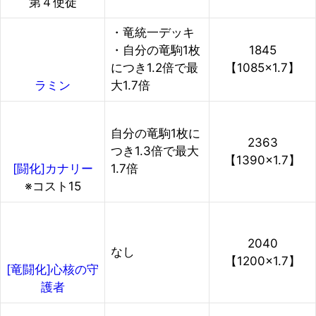
第４使徒
・竜統一デッキ
・自分の竜駒1枚
1845
につき1.2倍で最
【1085×1.7】
大1.7倍
ラミン
自分の竜駒1枚に
2363
つき1.3倍で最大
【1390×1.7】
1.7倍
[闘化]カナリー
※コスト15
2040
なし
【1200×1.7】
[竜闘化]心核の守
護者